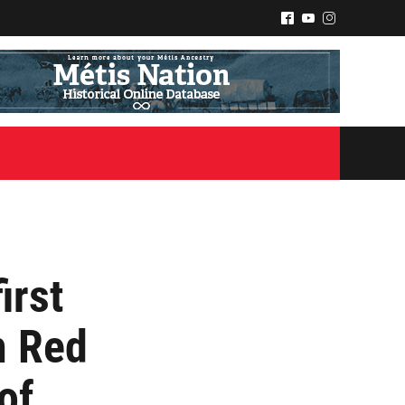
^
(
&
irst
h Red
of