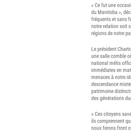
« Ce fut une occasio
du Manitoba », déc
fréquents et sans f
notre relation soit 
régions de notre pa
Le président Chartra
une salle comble où
national métis offic
immédiates en matiè
menaces à notre ide
descendance mixte ut
patrimoine distinct
des générations du
« Ces citoyens save
ils comprennent que
nous ferons front c