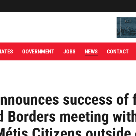
IATES
GOVERNMENT
JOBS
NEWS
CONTACT
nounces success of f
 Borders meeting wit
Métis Citizens outside 