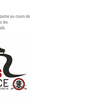
 patrie au cours de
s les
elà.