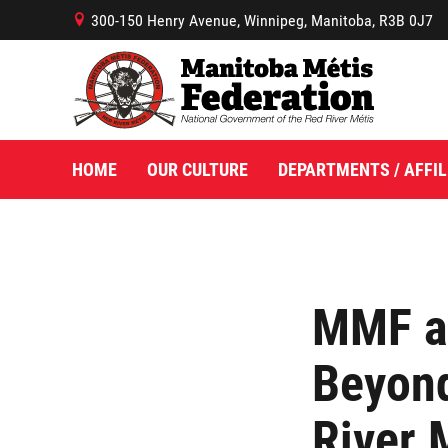
300-150 Henry Avenue, Winnipeg, Manitoba, R3B 0J7
B
HOME
OUR CULTURE
DEPARTMENTS / AFFIL
MMF an
Beyond
River 