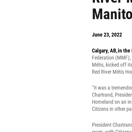
Manit
June 23, 2022
Calgary, AB, in th
Federation (MMF), 
Métis, kicked off it
Red River Métis H
"It was a tremendou
Chartrand, Preside
Homeland on an info
Citizens in other p
President Chartrand
room, with Citizens