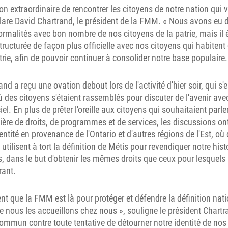
n extraordinaire de rencontrer les citoyens de notre nation qui vi
lare David Chartrand, le président de la FMM. « Nous avons eu
ormalités avec bon nombre de nos citoyens de la patrie, mais il 
structurée de façon plus officielle avec nos citoyens qui habitent
trie, afin de pouvoir continuer à consolider notre base populaire.
nd a reçu une ovation debout lors de l'activité d'hier soir, qui s
 des citoyens s'étaient rassemblés pour discuter de l'avenir av
iel. En plus de prêter l'oreille aux citoyens qui souhaitaient parler
re de droits, de programmes et de services, les discussions ont
ntité en provenance de l'Ontario et d'autres régions de l'Est, o
ilisent à tort la définition de Métis pour revendiquer notre histo
s, dans le but d'obtenir les mêmes droits que ceux pour lesquels
rant.
nt que la FMM est là pour protéger et défendre la définition nati
 nous les accueillons chez nous », souligne le président Chart
ommun contre toute tentative de détourner notre identité de nos 