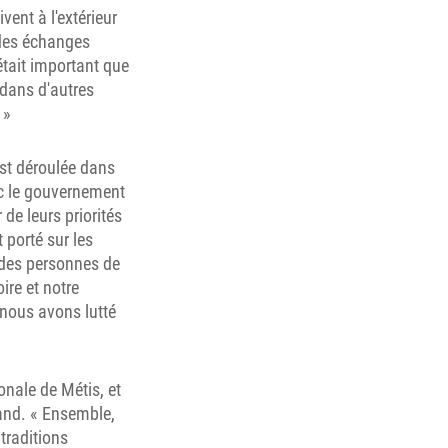
vent à l'extérieur
 des échanges
était important que
 dans d'autres
 »
'est déroulée dans
ec le gouvernement
 de leurs priorités
 porté sur les
ù des personnes de
ire et notre
 nous avons lutté
onale de Métis, et
rand. « Ensemble,
traditions