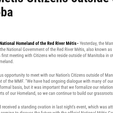
oba
e National Homeland of the Red River Métis -
Yesterday, the Man
the National Government of the Red River Métis, also known as
s first meeting with Citizens who reside outside of Manitoba in o
omeland.
s opportunity to meet with our Nation's Citizens outside of Man
nt of the MMF. "We have had ongoing dialogue with many of our 
rmal basis, but it was important that we formalize our relation
arts of our Homeland, so we can continue to build our grassroots
 received a standing ovation in last night's event, which was att
 coming to discuss the future with the official National Métis 