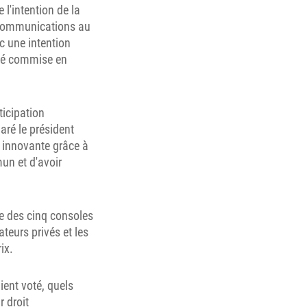
l'intention de la
s communications au
c une intention
été commise en
ticipation
aré le président
t innovante grâce à
un et d'avoir
ne des cinq consoles
teurs privés et les
ix.
aient voté, quels
r droit