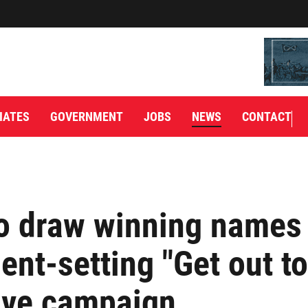
IATES
GOVERNMENT
JOBS
NEWS
CONTACT
 draw winning names 
ent-setting "Get out to
ive campaign