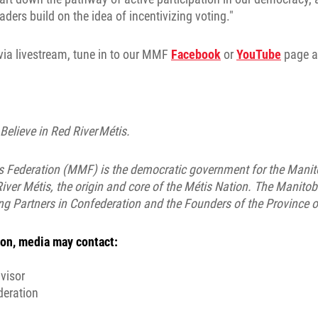
aders build on the idea of incentivizing voting."
via livestream, tune in to our MMF
Facebook
or
YouTube
page a
 Believe in Red River Métis.
 Federation (MMF) is the democratic government for the Manit
ver Métis, the origin and core of the Métis Nation. The Manitob
ng Partners in Confederation and the Founders of the Province 
on, media may contact:
visor
deration