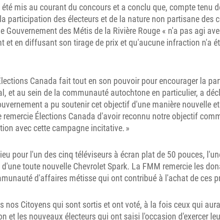
été mis au courant du concours et a conclu que, compte tenu de 
a participation des électeurs et de la nature non partisane de
le Gouvernement des Métis de la Rivière Rouge « n'a pas agi ave
 et en diffusant son tirage de prix et qu'aucune infraction n'a 
ections Canada fait tout en son pouvoir pour encourager la par
al, et au sein de la communauté autochtone en particulier, a décl
uvernement a pu soutenir cet objectif d'une manière nouvelle e
 remercie Élections Canada d'avoir reconnu notre objectif comm
tion avec cette campagne incitative. »
lieu pour l'un des cinq téléviseurs à écran plat de 50 pouces, l'u
x d'une toute nouvelle Chevrolet Spark. La FMM remercie les dona
unauté d'affaires métisse qui ont contribué à l'achat de ces pr
us nos Citoyens qui sont sortis et ont voté, à la fois ceux qui aur
ion et les nouveaux électeurs qui ont saisi l'occasion d'exercer leu