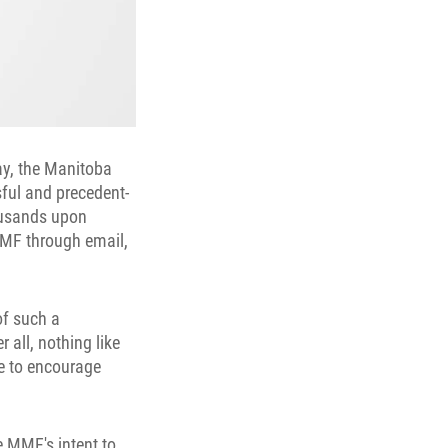
ay, the Manitoba
sful and precedent-
housands upon
 MMF through email,
of such a
 all, nothing like
e to encourage
 MMF's intent to