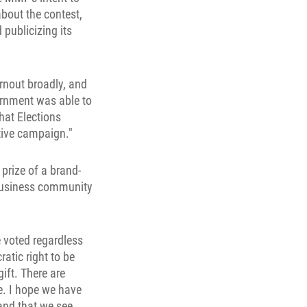
bout the contest,
 publicizing its
rnout broadly, and
ernment was able to
hat Elections
tive campaign."
 prize of a brand-
business community
 voted regardless
atic right to be
gift. There are
ve. I hope we have
and that we see