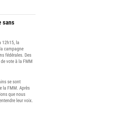
e sans
à 12h15, la
e la campagne
ons fédérales. Des
au de vote à la FMM
ins se sont
 de la FMM. Après
vions que nous
entendre leur voix.