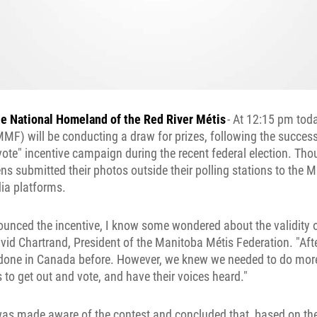
he National Homeland of the Red River Métis
- At 12:15 pm tod
MF) will be conducting a draw for prizes, following the succes
 vote" incentive campaign during the recent federal election. T
ns submitted their photos outside their polling stations to the
ia platforms.
ounced the incentive, I know some wondered about the validity 
id Chartrand, President of the Manitoba Métis Federation. "After
 done in Canada before. However, we knew we needed to do mor
 to get out and vote, and have their voices heard."
as made aware of the contest and concluded that, based on the