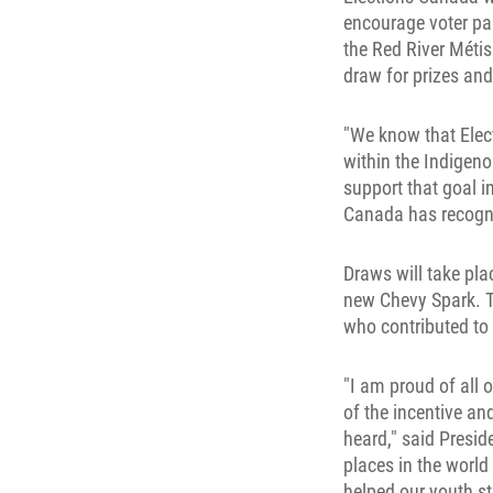
encourage voter pa
the Red River Métis
draw for prizes an
"We know that Elec
within the Indigen
support that goal i
Canada has recogni
Draws will take pla
new Chevy Spark. 
who contributed to 
"I am proud of all
of the incentive an
heard," said Preside
places in the world
helped our youth st