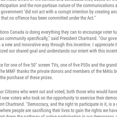
rticipation and the non-partisan nature of the communications a
 government "did not act with a corrupt intention by creating and
d that no offence has been committed under the Act."
tions Canada is doing everything they can to encourage voter tu
ous community specifically," said President Chartrand. "Our gov
n a new and innovative way through this incentive. I appreciate t
zed our shared goal and understands our intent with this incen
ce for one of five 50" screen TVs, one of five PS5s and the grand
The MMF thanks the private donors and members of the Métis 
the purchase of these prizes.
 our Citizens who went out and voted, both those who would have
d new voters who took on the opportunity to exercise their democr
nt Chartrand. "Democracy, and the right to participate in it, is a 
 where people are sacrificing their lives to gain the rights we ha
art down the pathway of active participation in our democracy, 