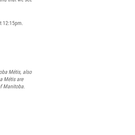
t 12:15pm.
oba Métis, also
a Métis are
of Manitoba.