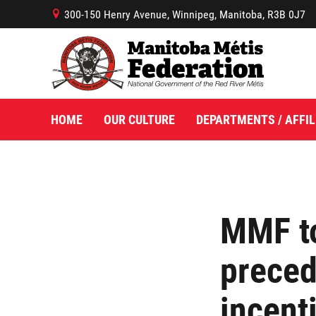
300-150 Henry Avenue, Winnipeg, Manitoba, R3B 0J7
B
HOME
OUR CULTURE
DEPARTMENTS / AFFIL
MMF to
preced
incent