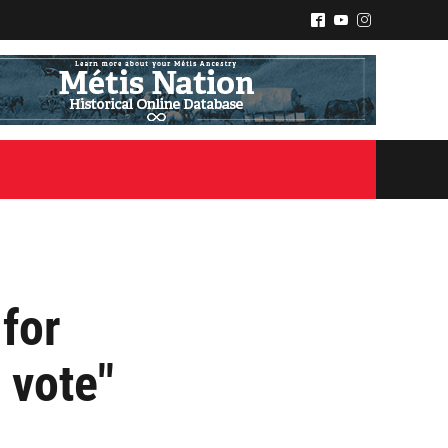
^
(
&
for
 vote"