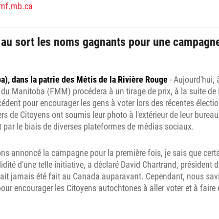
mf.mb.ca
 au sort les noms gagnants pour une campagn
), dans la patrie des Métis de la Rivière Rouge
- Aujourd'hui, 
 du Manitoba (FMM) procédera à un tirage de prix, à la suite d
cédent pour encourager les gens à voter lors des récentes électi
liers de Citoyens ont soumis leur photo à l'extérieur de leur bure
 et par le biais de diverses plateformes de médias sociaux.
ns annoncé la campagne pour la première fois, je sais que certa
lidité d'une telle initiative, a déclaré David Chartrand, président
'avait jamais été fait au Canada auparavant. Cependant, nous sa
pour encourager les Citoyens autochtones à aller voter et à faire 