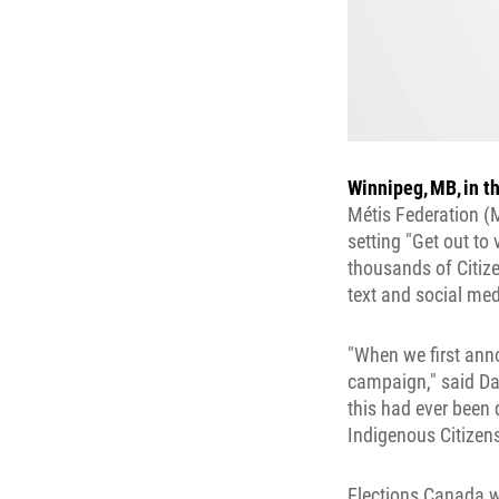
Winnipeg, MB, in t
Métis Federation (M
setting "Get out to
thousands of Citize
text and social med
"When we first ann
campaign," said Dav
this had ever been
Indigenous Citizens
Elections Canada w