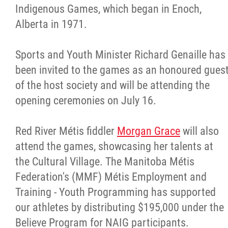
2025 Year in Review
Indigenous Games, which began in Enoch,
Alberta in 1971.
2024 Year in Review
Sports and Youth Minister Richard Genaille has
2023 Year in Review
been invited to the games as an honoured gues
of the host society and will be attending the
2022 Year in Review
opening ceremonies on July 16.
2021 Year in Review
Red River Métis fiddler
Morgan Grace
will also
attend the games, showcasing her talents at
Contact
the Cultural Village. The Manitoba Métis
Federation's (MMF) Métis Employment and
More...
Training - Youth Programming has supported
our athletes by distributing $195,000 under the
Believe Program for NAIG participants.