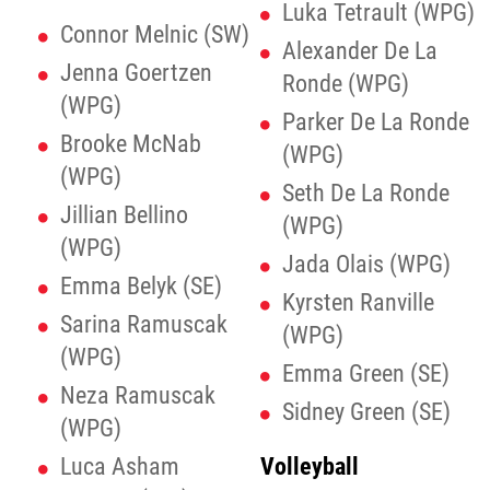
Luka Tetrault (WPG)
Connor Melnic (SW)
Alexander De La
Jenna Goertzen
Ronde (WPG)
(WPG)
Parker De La Ronde
Brooke McNab
(WPG)
(WPG)
Seth De La Ronde
Jillian Bellino
(WPG)
(WPG)
Jada Olais (WPG)
Emma Belyk (SE)
Kyrsten Ranville
Sarina Ramuscak
(WPG)
(WPG)
Emma Green (SE)
Neza Ramuscak
Sidney Green (SE)
(WPG)
Luca Asham
Volleyball