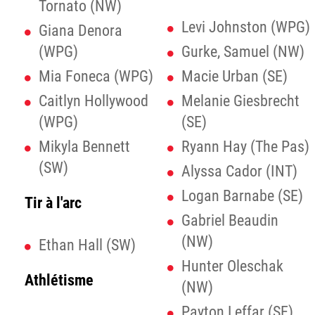
Tornato (NW)
Levi Johnston (WPG)
Giana Denora
(WPG)
Gurke, Samuel (NW)
Mia Foneca (WPG)
Macie Urban (SE)
Caitlyn Hollywood
Melanie Giesbrecht
(WPG)
(SE)
Mikyla Bennett
Ryann Hay (The Pas)
(SW)
Alyssa Cador (INT)
Logan Barnabe (SE)
Tir à l'arc
Gabriel Beaudin
(NW)
Ethan Hall (SW)
Hunter Oleschak
Athlétisme
(NW)
Payton Leffar (SE)