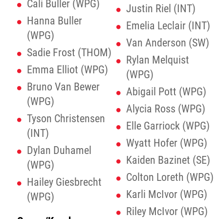
Cali Buller (WPG)
Justin Riel (INT)
Hanna Buller
Emelia Leclair (INT)
(WPG)
Van Anderson (SW)
Sadie Frost (THOM)
Rylan Melquist
Emma Elliot (WPG)
(WPG)
Bruno Van Bewer
Abigail Pott (WPG)
(WPG)
Alycia Ross (WPG)
Tyson Christensen
Elle Garriock (WPG)
(INT)
Wyatt Hofer (WPG)
Dylan Duhamel
Kaiden Bazinet (SE)
(WPG)
Colton Loreth (WPG)
Hailey Giesbrecht
Karli McIvor (WPG)
(WPG)
Riley McIvor (WPG)