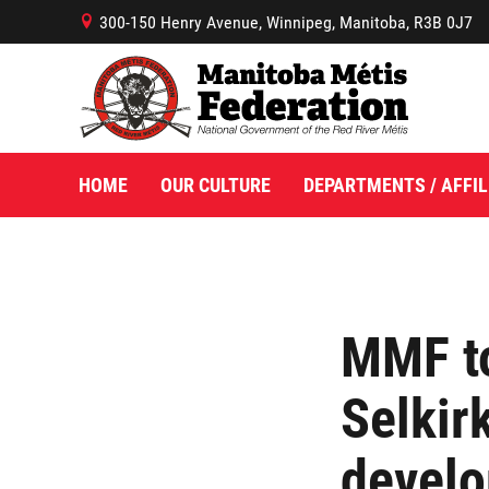
300-150 Henry Avenue, Winnipeg, Manitoba, R3B 0J7
B
HOME
OUR CULTURE
DEPARTMENTS / AFFIL
MMF to
Selkir
develo