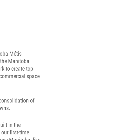
toba Métis
 the Manitoba
rk to create top-
of commercial space
consolidation of
owns.
ilt in the
our first-time
oss Manitoba, like