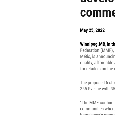
comme
May 25, 2022
Winnipeg, MB, in t
Federation (MMF), 
Métis, is announcin
quality, affordable
for retailers on th
The proposed 6-stor
335 Eveline with 3
"The MMF continues 
communities where w
homebuyer's progra