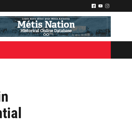
^
(
&
in
tial