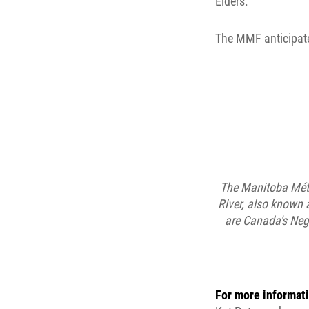
Elders.
The MMF anticipates
The Manitoba Méti
River, also known 
are Canada's Neg
For more informati