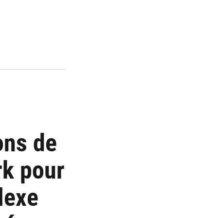
ons de
rk pour
lexe