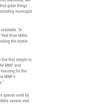
that great things
including municipal
 available. To
f Red River Métis
looking the scenic
 live that adapts to
m the MMF and
 Housing for the
 the MMF's
s."
ome spaces used by
Métis seniors and