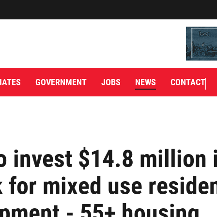
IATES
GOVERNMENT
JOBS
NEWS
CONTACT
 invest $14.8 million 
k for mixed use residen
pment - 55+ housing,