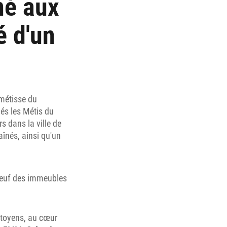
né aux
é d'un
métisse du
és les Métis du
s dans la ville de
aînés, ainsi qu'un
 neuf des immeubles
itoyens, au cœur