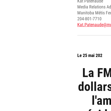
Kat Patenaude
Media Relations Ad
Manitoba Métis Fe
204-801-7710
Kat.Patenaude@m
Le 25 mai 202
La FM
dollar
l'a