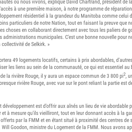
tés où nous vivons, explique David Chartrand, président de l
accès à une première maison, à notre programme de réparation
eloppement résidentiel à la grandeur du Manitoba comme celui d
ns particuliers de notre Nation, tout en faisant la preuve que
es choses en collaborant directement avec tous les paliers de 
 administrations municipales. C'est une bonne nouvelle pour no
 collectivité de Selkirk. »
era 49 logements locatifs, certains à prix abordables, d'autres
ser les liens au sein de la communauté, ce qui est essentiel au 
2
de la rivière Rouge, il y aura un espace commun de 3 800 pi
, u
resque rivière Rouge, avec vue sur le pont reliant la partie est de 
et développement est d'offrir aux aînés un lieu de vie abordable 
r et à mesure qu'ils vieilliront, tout en leur donnant accès à la
 offerts par la FMM et en étant situé à proximité des centres de 
M. Will Goodon, ministre du Logement de la FMM. Nous avons app