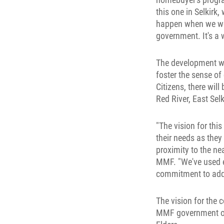
this one in Selkirk
happen when we wor
government. It's a 
The development wil
foster the sense of
Citizens, there wil
Red River, East Sel
"The vision for thi
their needs as the
proximity to the ne
MMF. "We've used en
commitment to add
The vision for the
MMF government ope