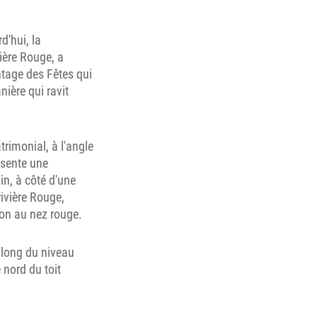
d'hui, la
ière Rouge, a
ntage des Fêtes qui
nière qui ravit
rimonial, à l'angle
ésente une
in, à côté d'une
rivière Rouge,
son au nez rouge.
e long du niveau
 nord du toit