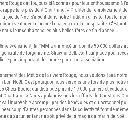
ivière Rouge ont toujours été connus pour leur enthousiasme à l'é
», rappelle le président Chartrand. « Profiter de l'emplacement de
 la joie de Noël s'inscrit dans notre tradition d'inviter tout le mon
ntir un sentiment d'accueil chaleureux et d'hospitalité. C'est not
e nous leur souhaitons les plus belles fêtes de fin d'année. »
même événement, la FMM a annoncé un don de 50 000 dollars a
 générale de l'organisme, Shawna Bell, était sur place pour recevo
lic le plus important de l'année pour son association.
rnement des Métis de la rivière Rouge, nous voulons faire notre
n bon Noël. C'est pourquoi nous versons une fois de plus notre 
s Cheer Board, qui distribue plus de 19 000 paniers et cadeaux 
nt Chartrand. « Nous applaudissons les efforts du Christmas Ch
avail incroyable accompli par des bénévoles et du personnel pour
 beaucoup d'autres personnes dans la collectivité font de mêm
rte qu'aucun enfant ne soit privé de la magie du matin de Noël.