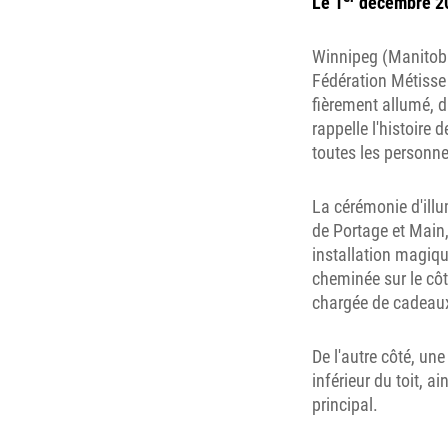
Le 1
décembre 2
Winnipeg (Manitoba)
Fédération Métisse
fièrement allumé, d
rappelle l'histoire 
toutes les personne
La cérémonie d'illu
de Portage et Main,
installation magiqu
cheminée sur le côté
chargée de cadeaux 
De l'autre côté, un
inférieur du toit, a
principal.