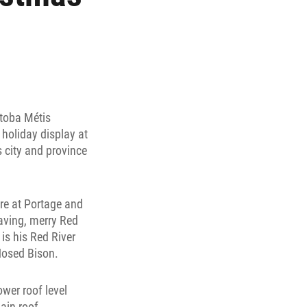
itoba Métis
 holiday display at
s city and province
re at Portage and
waving, merry Red
is his Red River
 Nosed Bison.
ower roof level
ain roof.