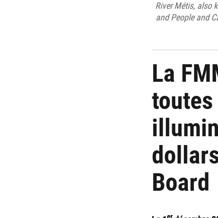
River Métis, also 
and People and Ca
La FMM
toutes
illumi
dollar
Board
er