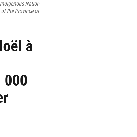
t Indigenous Nation
of the Province of
oël à
0 000
er