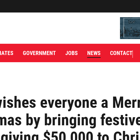
IATES
GOVERNMENT
JOBS
NEWS
CONTACT
ishes everyone a Mer
mas by bringing festiv
, giving $50,000 to Chr