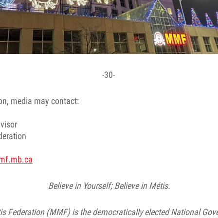
-30-
on, media may contact:
visor
deration
mf.mb.ca
Believe in Yourself; Believe in Métis.
s Federation (MMF) is the democratically elected National Gov