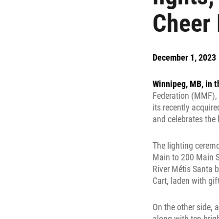
Cheer
December 1, 2023
Winnipeg, MB, in t
Federation (MMF), t
its recently acquire
and celebrates the 
The lighting cerem
Main to 200 Main St
River Métis Santa b
Cart, laden with gi
On the other side, a
along with ten brig