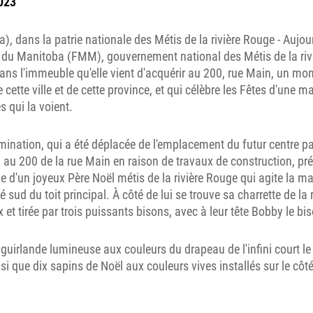
023
, dans la patrie nationale des Métis de la rivière Rouge
-
Aujour
 du Manitoba (FMM), gouvernement national des Métis de la riv
ans l'immeuble qu'elle vient d'acquérir au 200, rue Main, un mo
de cette ville et de cette province, et qui célèbre les Fêtes d'une ma
s qui la voient
.
mination, qui a été déplacée de l'emplacement du futur centre pat
 au 200 de la rue Main en raison de travaux de construction, pr
e d'un joyeux Père Noël métis de la rivière Rouge qui agite la ma
 sud du toit principal. À côté de lui se trouve sa charrette de la 
et tirée par trois puissants bisons, avec à leur tête Bobby le bi
e guirlande lumineuse aux couleurs du drapeau de l'infini court l
insi que dix sapins de Noël aux couleurs vives installés sur le côté