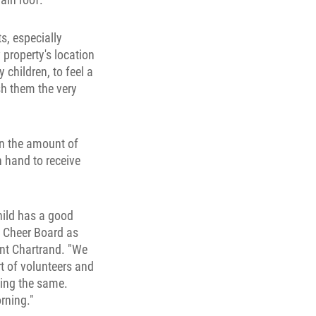
s, especially
 property's location
 children, to feel a
sh them the very
in the amount of
 hand to receive
hild has a good
s Cheer Board as
ent Chartrand. "We
t of volunteers and
oing the same.
rning."