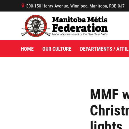
300-150 Henry Avenue, Winnipeg, Manitoba, R3B 0J7
B
HOME
OUR CULTURE
DEPARTMENTS / AFFIL
MMF w
Christ
lights