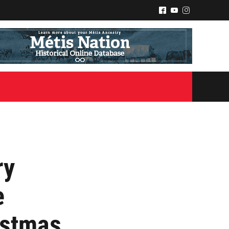
^
(
&
ry
e
istmas