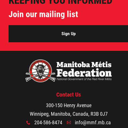
KEEPING YOU INFORMED
Join our mailing list
Sign Up
Contact Us
300-150 Henry Avenue
Winnipeg, Manitoba, Canada, R3B 0J7
204-586-8474
info@mmf.mb.ca
x
A