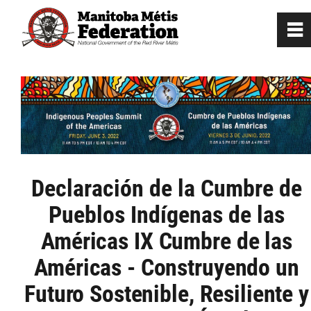
0
~
Home
Our Culture
Departments / Affiliates
Declaración de la Cumbre de
Government
Pueblos Indígenas de las
Américas
IX Cumbre de las
Jobs
Américas - Construyendo un
Futuro Sostenible, Resiliente y
News